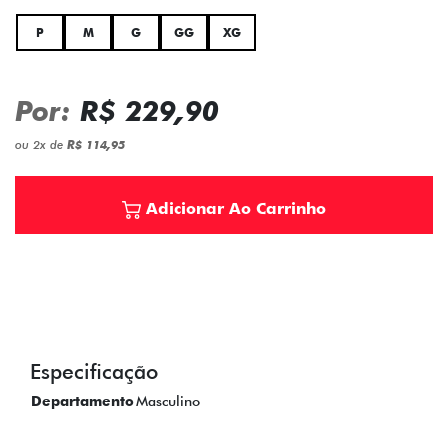
P
M
G
GG
XG
Por:
R$ 229,90
ou
2
x
de
R$ 114,95
Adicionar Ao Carrinho
Especificação
Departamento
Masculino