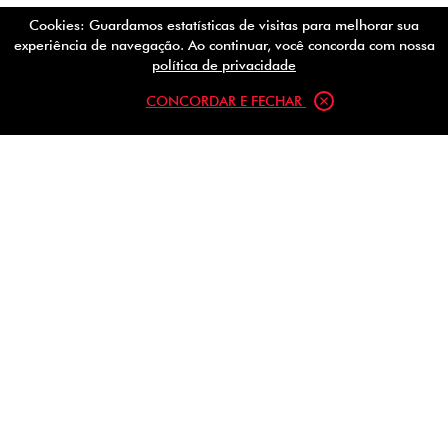
Cookies: Guardamos estatísticas de visitas para melhorar sua
experiência de navegação. Ao continuar, você concorda com nossa
política de privacidade
CONCORDAR E FECHAR
Inscreva-se em nossa newsletter
Receba nossas promoções diretamente em seu e-mail
Ao clicar em "Inscrever-se" você aceita a
política de privacidade
da fiatwear.