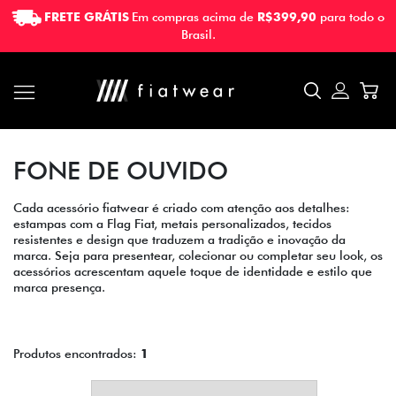
FRETE GRÁTIS
Em compras acima de
R$399,90
para todo o
FRETE GRÁTIS
Em compras acima de
R$399,90
para todo o
Brasil.
Brasil.
FONE DE OUVIDO
Cada acessório fiatwear é criado com atenção aos detalhes:
estampas com a Flag Fiat, metais personalizados, tecidos
resistentes e design que traduzem a tradição e inovação da
marca. Seja para presentear, colecionar ou completar seu look, os
acessórios acrescentam aquele toque de identidade e estilo que
marca presença.
Produtos encontrados:
1