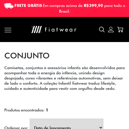
FRETE GRÁTIS
Em compras acima de
R$399,90
para todo o
FRETE GRÁTIS
Em compras acima de
R$399,90
para todo o
Brasil.
Brasil.
CONJUNTO
Camisetas, conjuntos e acessórios infantis são desenvolvidos para
acompanhar toda a energia da infância, unindo design
despojado, cores vibrantes e referências automotivas, sem deixar
de lado o conforto. A coleção Infantil fiatwear traduz lifestyle,
cuidado e autenticidade para vestir com orgulho desde cedo.
Produtos encontrados:
1
Ordenar por: