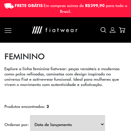
FRETE GRÁTIS
Em compras acima de
R$399,90
para todo o
FRETE GRÁTIS
Em compras acima de
R$399,90
para todo o
Brasil.
Brasil.
FEMININO
Explore a linha feminina fiatwear: peças versáteis e modernas
como polos refinadas, camisetas com design inspirado no
universo Fiat e activewear funcional. Ideal para mulheres que
vivem o movimento com autenticidade e sofisticação.
Produtos encontrados:
2
Ordenar por: