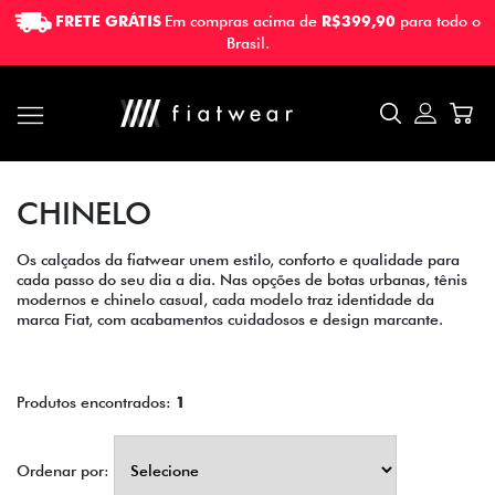
FRETE GRÁTIS
Em compras acima de
R$399,90
para todo o
FRETE GRÁTIS
Em compras acima de
R$399,90
para todo o
Brasil.
Brasil.
CHINELO
Os calçados da fiatwear unem estilo, conforto e qualidade para
cada passo do seu dia a dia. Nas opções de botas urbanas, tênis
modernos e chinelo casual, cada modelo traz identidade da
marca Fiat, com acabamentos cuidadosos e design marcante.
Produtos encontrados:
1
Ordenar por: