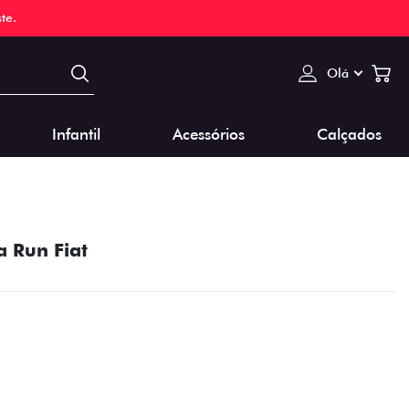
te.
Olá
Infantil
Acessórios
Calçados
 Run Fiat