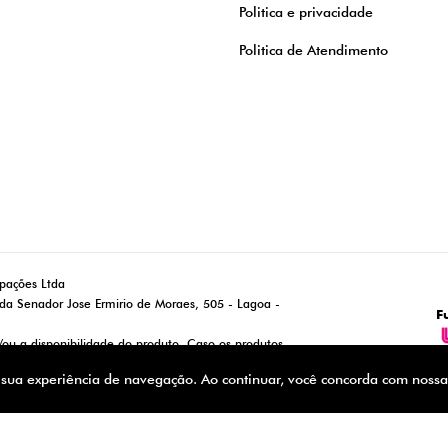
Politica e privacidade
Politica de Atendimento
ipações Ltda
da Senador Jose Ermirio de Moraes, 505 - Lagoa -
F
/ou a disponibilidade do produto. Caso os produtos
 válido é o exibido na tela de pagamento. Vendas
r sua experiência de navegação. Ao continuar, você concorda com noss
oque. Promoções/Cupons não são cumulativos.