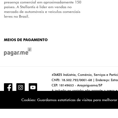
presença comercial em aproximadamente 150
países. A Stellantis é líder em vendas no
mercado de automóveis e veículos comerciais
leves no Brasil.
MEIOS DE PAGAMENTO
4TAKES Indústria, Comércio, Serviços e Partic
CNPJ: 18.502.792/0001-68 | Endereço: Estra
CEP: 18149653 - Araçariguama/SP
A inclusão no carrinho não garante o preço e
apresentem divergências de valores, o preço
Cookies: Guardamos estatísticas de visitas para melhora
sujeitas a análise e disponibilidade de est