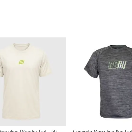
asculina Décadas Fiat - 50
Camiseta Masculina Run Fia