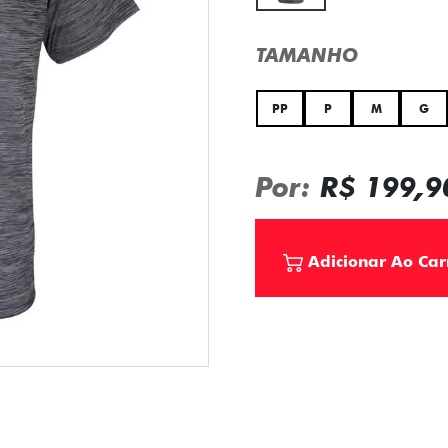
TAMANHO
PP
P
M
G
Por:
R$ 199,9
Adicionar Ao Car