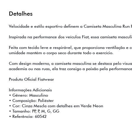
Detalhes
Velocidade e estilo esportivo definem a Camiseta Masculina Run F
Inspirada na performance dos veículos Fiat, essa camiseta mascu
Feita com tecido leve e respirável, que proporciona ventilação e
umidade mantém o corpo seco durante todo o exercício.
Com design moderno, a camiseta masculina se destaca pelo visual
academia ou nas ruas, ela traz consigo a paixão pela performanc
Produto Oficial Fiatwear
Informações Adicionais
• Gênero: Masculino
• Composição: Poliéster
• Cor: Cinza Mescla com detalhes em Verde Neon
• Tamanho: PP, P, M, G, GG
• Referência: 60542