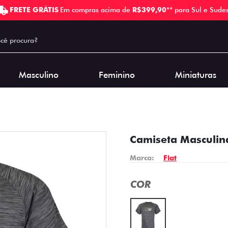
FRETE GRÁTIS
Em compras acima de
R$399,90
** para Sul e Sudes
Masculino
Feminino
Miniaturas
Camiseta Masculina
Marca:
Fiat
COR
Cinza