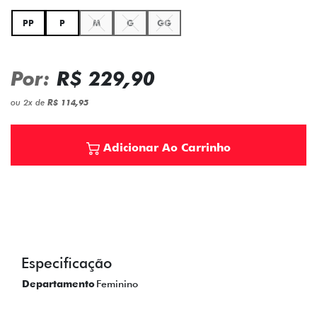
PP
P
M
G
GG
Por:
R$ 229,90
ou
2
x
de
R$ 114,95
Adicionar Ao Carrinho
Especificação
Departamento
Feminino