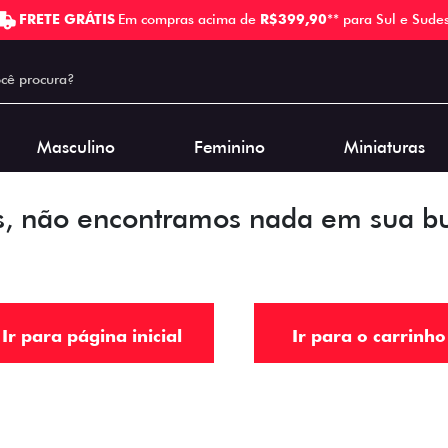
FRETE GRÁTIS
Em compras acima de
R$399,90
** para Sul e Sudes
Masculino
Feminino
Miniaturas
, não encontramos nada em sua b
Ir para página inicial
Ir para o carrinho