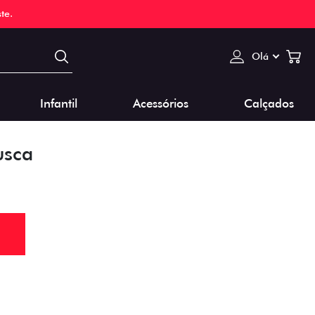
te.
Olá
Infantil
Acessórios
Calçados
usca