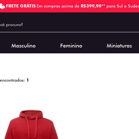
FRETE GRÁTIS
Em compras acima de
R$399,90
** para Sul e Sudes
Masculino
Feminino
Miniaturas
 encontrados:
1