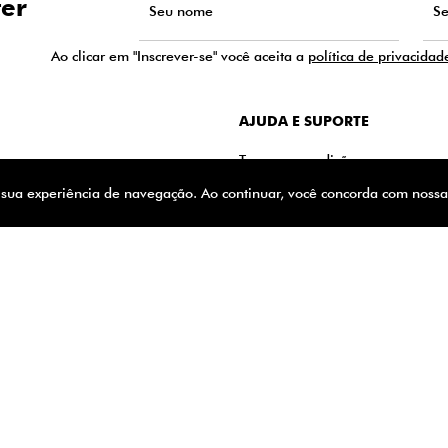
ter
Ao clicar em "Inscrever-se" você aceita a
política de privacidad
AJUDA E SUPORTE
Termos e condições
r sua experiência de navegação. Ao continuar, você concorda com noss
Troca e devoluções
Politica e privacidade
Politica de Atendimento