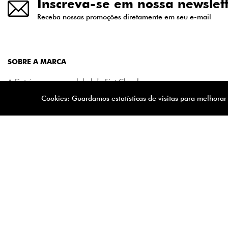
Inscreva-se em nossa newslet
Receba nossas promoções diretamente em seu e-mail
SOBRE A MARCA
A Fiat é uma marca global da Fiat Chrysler
Automobiles (Stellantis), o sétimo maior
Cookies: Guardamos estatísticas de visitas para melhora
fabricante mundial de automóveis. O Grupo
tem unidades produtivas em 40 países e
presença comercial em aproximadamente 150
países. A Stellantis é líder em vendas no
mercado de automóveis e veículos comerciais
leves no Brasil.
MEIOS DE PAGAMENTO