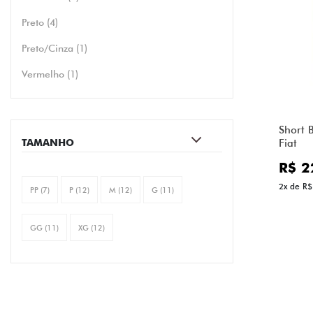
Preto (4)
Preto/Cinza (1)
Vermelho (1)
Short 
TAMANHO
Fiat
R$ 2
2x de R$
PP (7)
P (12)
M (12)
G (11)
GG (11)
XG (12)