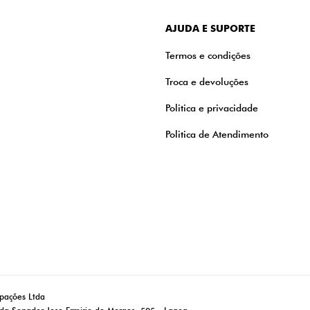
AJUDA E SUPORTE
Termos e condições
Troca e devoluções
Politica e privacidade
Politica de Atendimento
ipações Ltda
da Senador Jose Ermirio de Moraes, 505 - Lagoa -