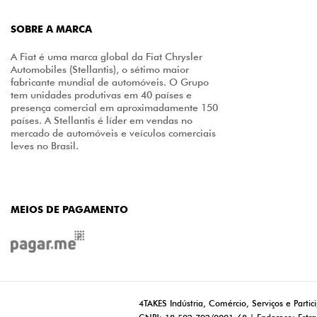
SOBRE A MARCA
A Fiat é uma marca global da Fiat Chrysler
Automobiles (Stellantis), o sétimo maior
fabricante mundial de automóveis. O Grupo
tem unidades produtivas em 40 países e
presença comercial em aproximadamente 150
países. A Stellantis é líder em vendas no
mercado de automóveis e veículos comerciais
leves no Brasil.
MEIOS DE PAGAMENTO
4TAKES Indústria, Comércio, Serviços e Partic
CNPJ: 18.502.792/0001-68 | Endereço: Estra