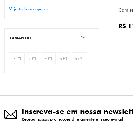
Veja todas as opções
Camise
R$ 1
TAMANHO
pp (2)
p (2)
m (2)
g (2)
gg (2)
Inscreva-se em nossa newslet
Receba nossas promoções diretamente em seu e-mail