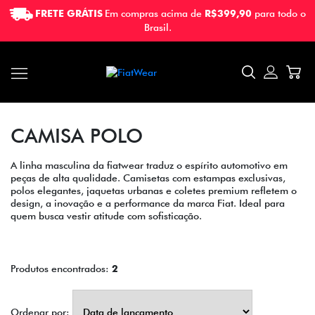
FRETE GRÁTIS
Em compras acima de
R$399,90
para todo o
FRETE GRÁTIS
Em compras acima de
R$399,90
para todo o
Brasil.
Brasil.
CAMISA POLO
A linha masculina da fiatwear traduz o espírito automotivo em
peças de alta qualidade. Camisetas com estampas exclusivas,
polos elegantes, jaquetas urbanas e coletes premium refletem o
design, a inovação e a performance da marca Fiat. Ideal para
quem busca vestir atitude com sofisticação.
Produtos encontrados:
2
Ordenar por: