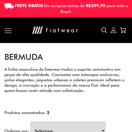
FRETE GRÁTIS
Em compras acima de
R$399,90
para todo o
FRETE GRÁTIS
Em compras acima de
R$399,90
para todo o
Brasil.
Brasil.
BERMUDA
A linha masculina da fiatwear traduz o espírito automotivo em
peças de alta qualidade. Camisetas com estampas exclusivas,
polos elegantes, jaquetas urbanas e coletes premium refletem o
design, a inovação e a performance da marca Fiat. Ideal para
quem busca vestir atitude com sofisticação.
Produtos encontrados:
2
Ordenar por: