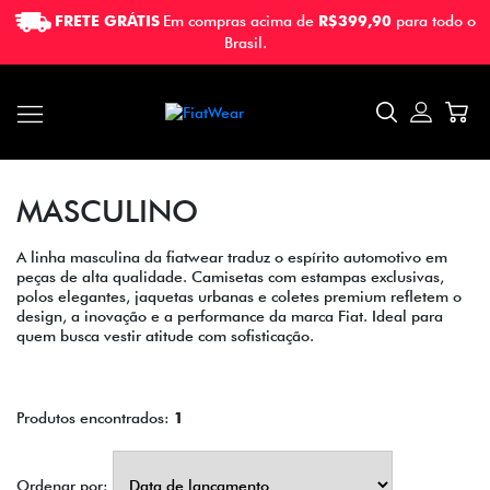
FRETE GRÁTIS
Em compras acima de
R$399,90
para todo o
FRETE GRÁTIS
Em compras acima de
R$399,90
para todo o
Brasil.
Brasil.
MASCULINO
A linha masculina da fiatwear traduz o espírito automotivo em
peças de alta qualidade. Camisetas com estampas exclusivas,
polos elegantes, jaquetas urbanas e coletes premium refletem o
design, a inovação e a performance da marca Fiat. Ideal para
quem busca vestir atitude com sofisticação.
Produtos encontrados:
1
Ordenar por: