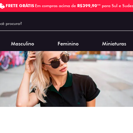
FRETE GRÁTIS
Em compras acima de
R$399,90
** para Sul e Sudes
Masculino
Feminino
Miniaturas