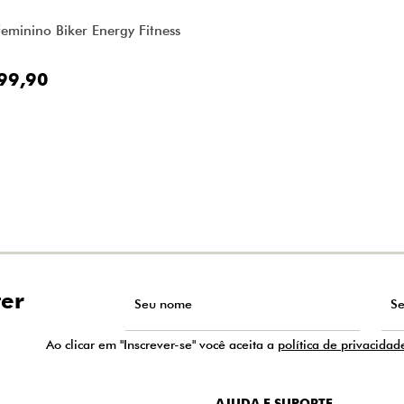
Feminino Biker Energy Fitness
99,90
ter
Ao clicar em "Inscrever-se" você aceita a
política de privacidad
AJUDA E SUPORTE