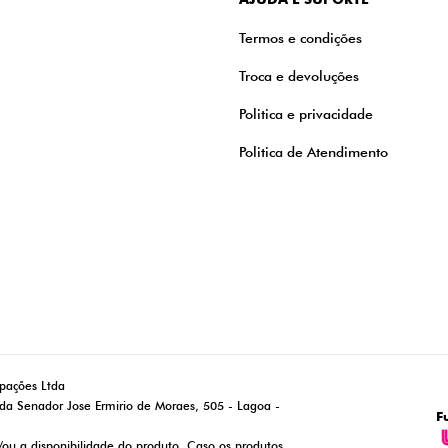
Termos e condições
Troca e devoluções
Politica e privacidade
Politica de Atendimento
ipações Ltda
da Senador Jose Ermirio de Moraes, 505 - Lagoa -
F
/ou a disponibilidade do produto. Caso os produtos