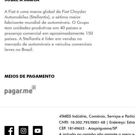
A Fiat é uma marca global da Fiat Chrysler
Automobiles (Stellantis), o sétimo maior
fabricante mundial de automóveis. O Grupo
tem unidades produtivas em 40 países e
presença comercial em aproximadamente 150
países. A Stellantis é líder em vendas no
mercado de automóveis e veículos comerciais
leves no Brasil.
MEIOS DE PAGAMENTO
4TAKES Indústria, Comércio, Serviços e Partic
CNPJ: 18.502.792/0001-68 | Endereço: Estra
CEP: 18149653 - Araçariguama/SP
A inclusão no carrinho não garante o preço e