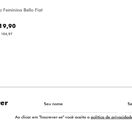
a Feminina Bello Fiat
19,90
 104,97
ter
Ao clicar em "Inscrever-se" você aceita a
política de privacidad