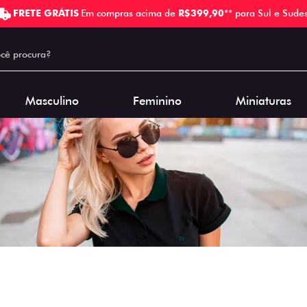
FRETE GRÁTIS
Em compras acima de
R$399,90
** para Sul e Sudes
Masculino
Feminino
Miniaturas