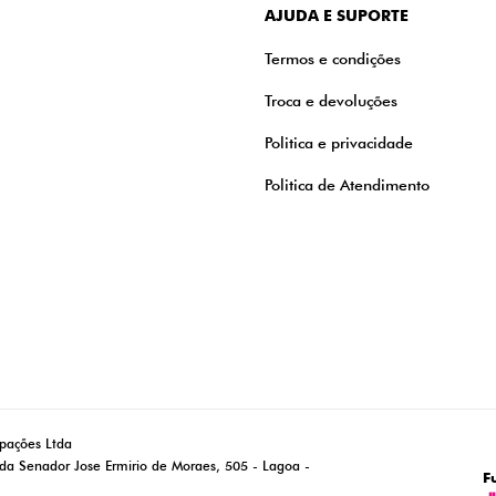
AJUDA E SUPORTE
Termos e condições
Troca e devoluções
Politica e privacidade
Politica de Atendimento
ipações Ltda
da Senador Jose Ermirio de Moraes, 505 - Lagoa -
F