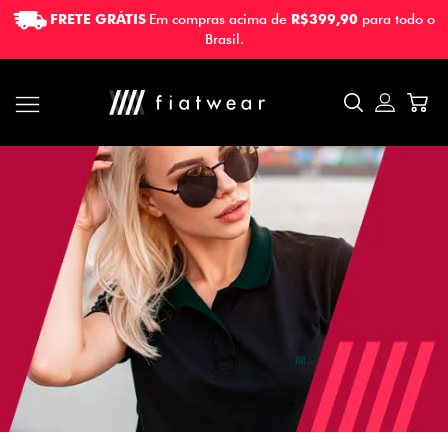
FRETE GRÁTIS
Em compras acima de
R$399,90
para todo o
FRETE GRÁTIS
Em compras acima de
R$399,90
para todo o
Brasil.
Brasil.