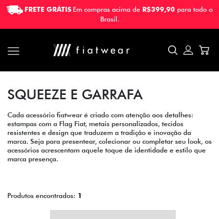
FRETE GRÁTIS
Em compras acima de
R$399,90
para todo o
FRETE GRÁTIS
Em compras acima de
R$399,90
para todo o
Brasil.
Brasil.
SQUEEZE E GARRAFA
Cada acessório fiatwear é criado com atenção aos detalhes:
estampas com a Flag Fiat, metais personalizados, tecidos
resistentes e design que traduzem a tradição e inovação da
marca. Seja para presentear, colecionar ou completar seu look, os
acessórios acrescentam aquele toque de identidade e estilo que
marca presença.
Produtos encontrados:
1