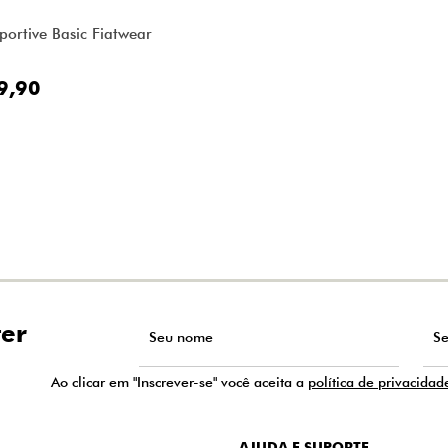
portive Basic Fiatwear
9,90
ter
Ao clicar em "Inscrever-se" você aceita a
política de privacidad
AJUDA E SUPORTE