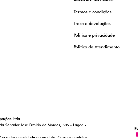
Termos e condições
Troca e devoluções
Politica e privacidade
Politica de Atendimento
ipações Ltda
da Senador Jose Ermirio de Moraes, 505 - Lagoa -
F
/ou a disponibilidade do produto. Caso os produtos