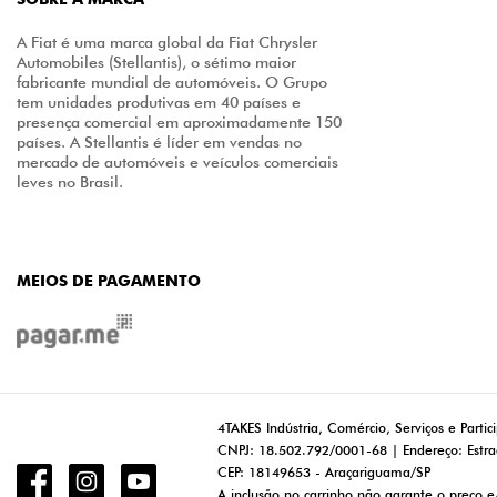
A Fiat é uma marca global da Fiat Chrysler
Automobiles (Stellantis), o sétimo maior
fabricante mundial de automóveis. O Grupo
tem unidades produtivas em 40 países e
presença comercial em aproximadamente 150
países. A Stellantis é líder em vendas no
mercado de automóveis e veículos comerciais
leves no Brasil.
MEIOS DE PAGAMENTO
4TAKES Indústria, Comércio, Serviços e Partic
CNPJ: 18.502.792/0001-68 | Endereço: Estra
CEP: 18149653 - Araçariguama/SP
A inclusão no carrinho não garante o preço e