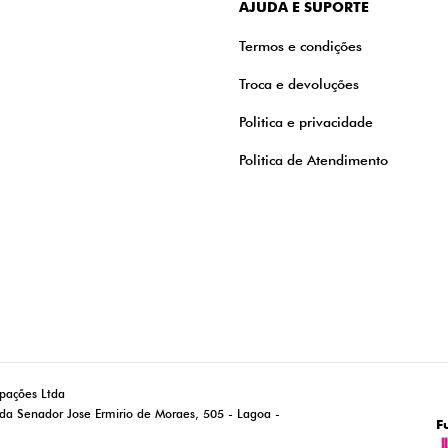
AJUDA E SUPORTE
Termos e condições
Troca e devoluções
Politica e privacidade
Politica de Atendimento
ipações Ltda
da Senador Jose Ermirio de Moraes, 505 - Lagoa -
F