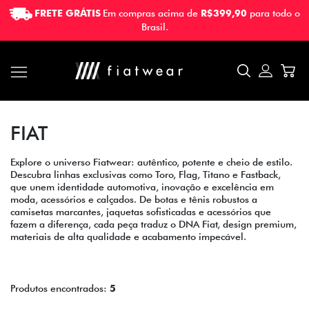
FRETE GRÁTIS
Em compras acima de
R$399,90
para todo o
FRETE GRÁTIS
Em compras acima de
R$399,90
para todo o
Brasil.
Brasil.
FIAT
Explore o universo Fiatwear: autêntico, potente e cheio de estilo.
Descubra linhas exclusivas como Toro, Flag, Titano e Fastback,
que unem identidade automotiva, inovação e excelência em
moda, acessórios e calçados. De botas e tênis robustos a
camisetas marcantes, jaquetas sofisticadas e acessórios que
fazem a diferença, cada peça traduz o DNA Fiat, design premium,
materiais de alta qualidade e acabamento impecável.
Produtos encontrados:
5